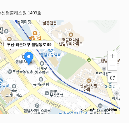
e센텀클래스원 1403호
부산 해운대구 센텀동로 99
100m