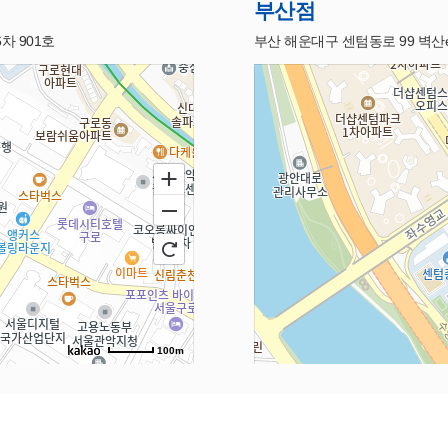
부산점
차 901호
부산 해운대구 센텀동로 99 벽산
100m