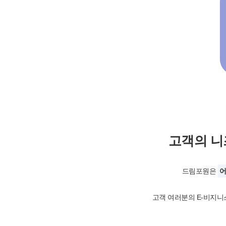
고객의 
드림포원은
어
고객 여러분의 E-비지니