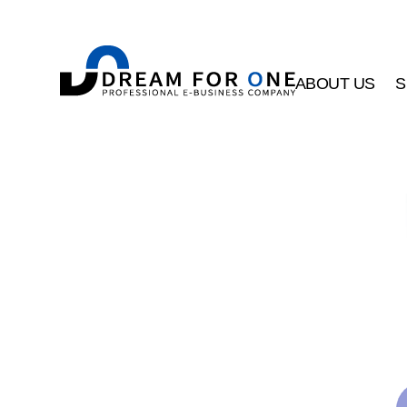
ABOUT US
S
드림포원소개